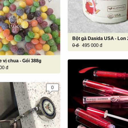
Bột gà Dasida USA - Lon 
0 đ
495 000 đ
e vị chua - Gói 388g
00 đ
0