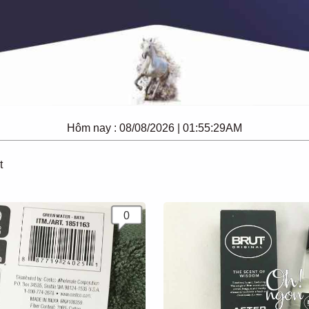
Hôm nay :
08/08/2026 | 01:55:29AM
t
0