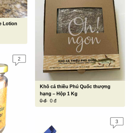
e Lotion
2
Khô cá thiều Phú Quốc thượng
hạng – Hộp 1 Kg
0 đ
0 đ
3