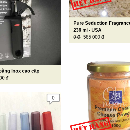
Pure Seduction Fragranc
236 ml - USA
0 đ
585 000 đ
ằng Inox cao cấp
00 đ
0