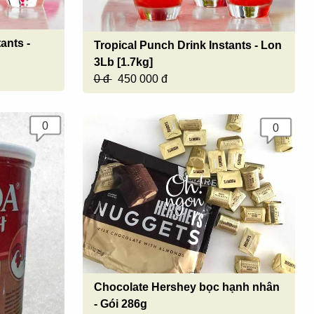
ants -
Tropical Punch Drink Instants - Lon
3Lb [1.7kg]
0 đ
450 000 đ
0
0
Chocolate Hershey bọc hạnh nhân
- Gói 286g