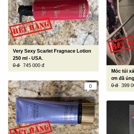
Very Sexy Scarlet Fragnace Lotion
250 ml - USA.
0 đ
745 000 đ
Móc túi x
ơn đã ủn
0 đ
399 0
0