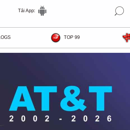
Tải App:
LOGS
TOP 99