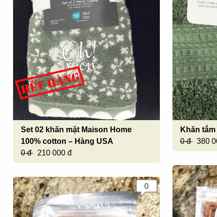
Set 02 khăn mặt Maison Home
Khăn tắm
100% cotton – Hàng USA
0 đ
380 0
0 đ
210 000 đ
0