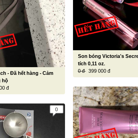
Son bóng Victoria's Secre
tích 0,11 oz.
0 đ
399 000 đ
ách - Đã hết hàng - Cảm
g hộ
00 đ
0