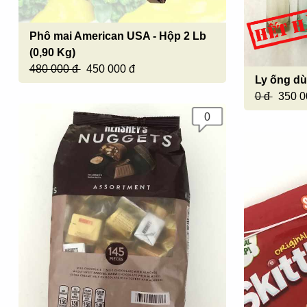
Phô mai American USA - Hộp 2 Lb
(0,90 Kg)
480 000 đ
450 000 đ
Ly ống d
0 đ
350 0
0