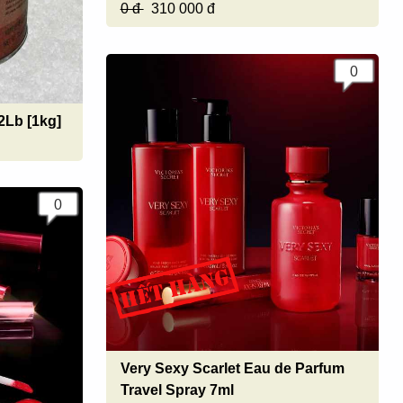
0 đ
310 000 đ
0
2Lb [1kg]
0
Very Sexy Scarlet Eau de Parfum
Travel Spray 7ml