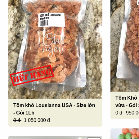
Tôm Khô 
Tôm khô Lousianna USA - Size lớn
vừa - Gói
- Gói 1Lb
0 đ
950 0
0 đ
1 050 000 đ