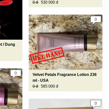
0 đ
530 000 đ
0
t / Dung
0
Velvet Petals Fragrance Lotion 236
ml - USA
0 đ
585 000 đ
0