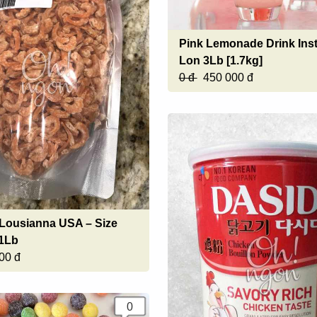
Pink Lemonade Drink Inst
Lon 3Lb [1.7kg]
0 đ
450 000 đ
Lousianna USA – Size
 1Lb
00 đ
0