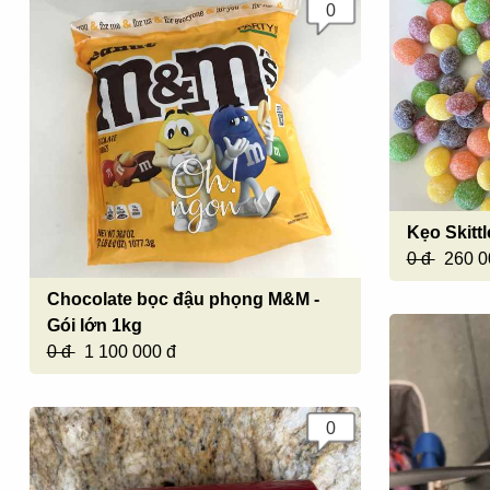
0
Kẹo Skittl
0 đ
260 0
Chocolate bọc đậu phọng M&M -
Gói lớn 1kg
0 đ
1 100 000 đ
0