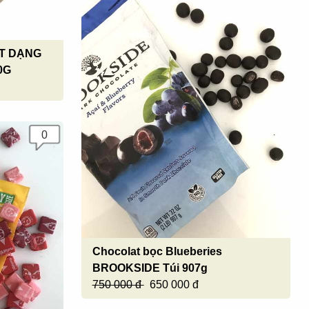
T DẠNG
0G
0
Chocolat bọc Blueberies
BROOKSIDE Túi 907g
750 000 đ
650 000 đ