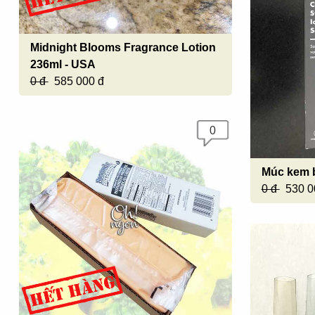
Midnight Blooms Fragrance Lotion
236ml - USA
0 đ
585 000 đ
0
Múc kem b
0 đ
530 0