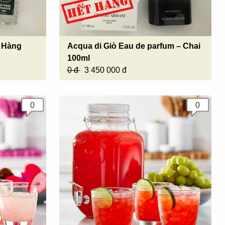
- Hàng
Acqua di Giò Eau de parfum – Chai
100ml
0 đ
3 450 000 đ
0
0