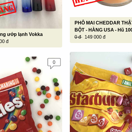
PHÔ MAI CHEDDAR THẬ
BỘT - HÀNG USA - Hũ 10
ùng ướp lạnh Vokka
0 đ
149 000 đ
00 đ
0