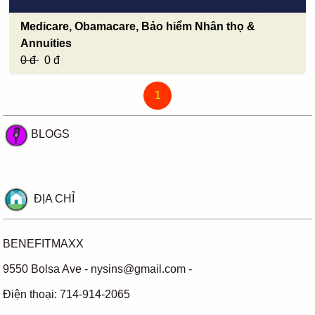
Medicare, Obamacare, Bảo hiểm Nhân thọ &
Annuities
0 đ
0 đ
1
BLOGS
ĐỊA CHỈ
BENEFITMAXX
9550 Bolsa Ave - nysins@gmail.com -
Điện thoại: 714-914-2065